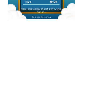
Isya
19:09
Tidak ada waktu sholat berikutnya
hari ini.
Sumber: Kemenag