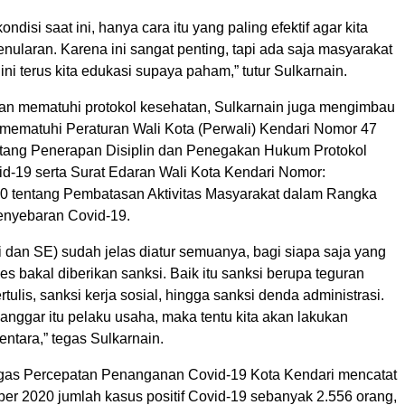
kondisi saat ini, hanya cara itu yang paling efektif agar kita
penularan. Karena ini sangat penting, tapi ada saja masyarakat
 ini terus kita edukasi supaya paham,” tutur Sulkarnain.
kan mematuhi protokol kesehatan, Sulkarnain juga mengimbau
mematuhi Peraturan Wali Kota (Perwali) Kendari Nomor 47
tang Penerapan Disiplin dan Penegakan Hukum Protokol
d-19 serta Surat Edaran Wali Kota Kendari Nomor:
0 tentang Pembatasan Aktivitas Masyarakat dalam Rangka
nyebaran Covid-19.
li dan SE) sudah jelas diatur semuanya, bagi siapa saja yang
s bakal diberikan sanksi. Baik itu sanksi berupa teguran
rtulis, sanksi kerja sosial, hingga sanksi denda administrasi.
anggar itu pelaku usaha, maka tentu kita akan lakukan
ntara,” tegas Sulkarnain.
gas Percepatan Penanganan Covid-19 Kota Kendari mencatat
ber 2020 jumlah kasus positif Covid-19 sebanyak 2.556 orang,