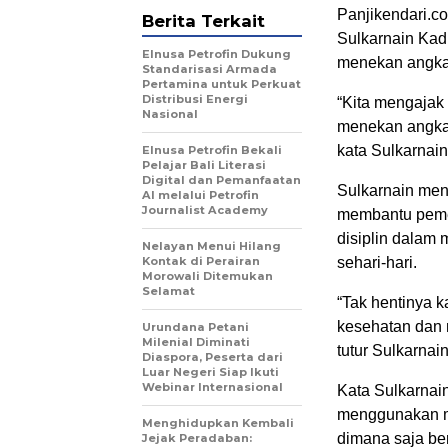
Panjikendari.co
Berita Terkait
Sulkarnain Kad
Elnusa Petrofin Dukung
menekan angka 
Standarisasi Armada
Pertamina untuk Perkuat
Distribusi Energi
“Kita mengajak 
Nasional
menekan angka k
kata Sulkarnain
Elnusa Petrofin Bekali
Pelajar Bali Literasi
Digital dan Pemanfaatan
Sulkarnain men
AI melalui Petrofin
Journalist Academy
membantu pemer
disiplin dalam
Nelayan Menui Hilang
Kontak di Perairan
sehari-hari.
Morowali Ditemukan
Selamat
“Tak hentinya 
kesehatan dan 
Urundana Petani
Milenial Diminati
tutur Sulkarnain
Diaspora, Peserta dari
Luar Negeri Siap Ikuti
Webinar Internasional
Kata Sulkarnai
menggunakan mas
Menghidupkan Kembali
dimana saja be
Jejak Peradaban: