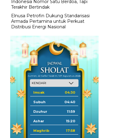
Indonesia Nomor Satu Berdoa, Tapi
Terakhir Bertindak
Elnusa Petrofin Dukung Standarisasi
Armada Pertamina untuk Perkuat
Distribusi Energi Nasional
Jum'at, 22 Safar 1448 H / 07 Agustus 2026
Imsak
04:30
Subuh
04:40
Dzuhur
11:59
Ashar
15:20
Maghrib
17:58