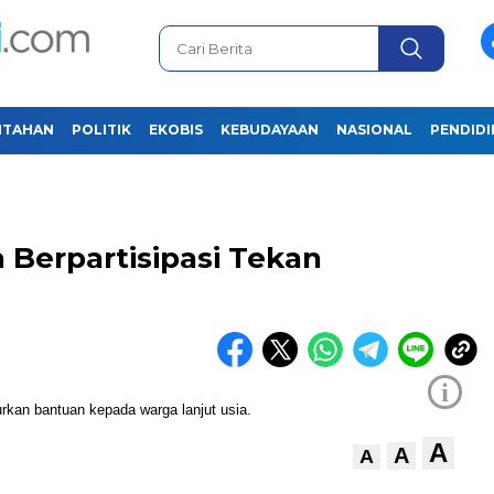
NTAHAN
POLITIK
EKOBIS
KEBUDAYAAN
NASIONAL
PENDID
 Berpartisipasi Tekan
i
A
A
A