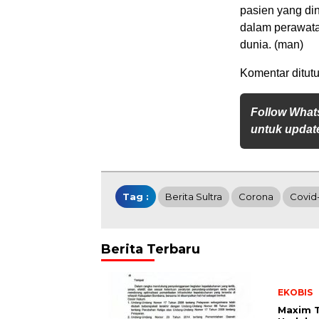
pasien yang di
dalam perawata
dunia. (man)
Komentar ditutu
Follow What
untuk update
Tag :
Berita Sultra
Corona
Covid
Berita Terbaru
EKOBIS
Maxim 