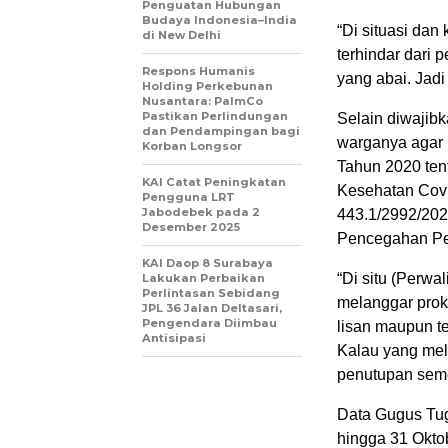
Penguatan Hubungan
Budaya Indonesia–India
“Di situasi dan 
di New Delhi
terhindar dari 
Respons Humanis
yang abai. Jadi
Holding Perkebunan
Nusantara: PalmCo
Pastikan Perlindungan
Selain diwajib
dan Pendampingan bagi
warganya agar 
Korban Longsor
Tahun 2020 ten
KAI Catat Peningkatan
Kesehatan Covi
Pengguna LRT
Jabodebek pada 2
443.1/2992/202
Desember 2025
Pencegahan Pe
KAI Daop 8 Surabaya
“Di situ (Perwa
Lakukan Perbaikan
Perlintasan Sebidang
melanggar proke
JPL 36 Jalan Deltasari,
Pengendara Diimbau
lisan maupun te
Antisipasi
Kalau yang mel
penutupan seme
Data Gugus Tu
hingga 31 Okto