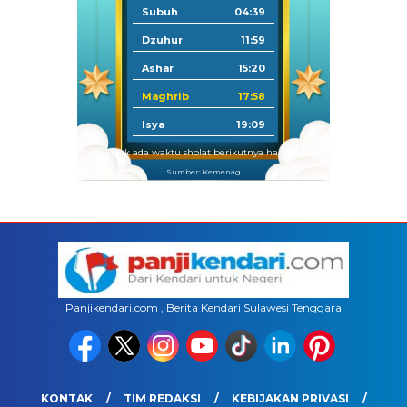
Subuh
04:39
Dzuhur
11:59
Ashar
15:20
Maghrib
17:58
Isya
19:09
Tidak ada waktu sholat berikutnya hari ini.
Sumber: Kemenag
Panjikendari.com , Berita Kendari Sulawesi Tenggara
KONTAK
TIM REDAKSI
KEBIJAKAN PRIVASI