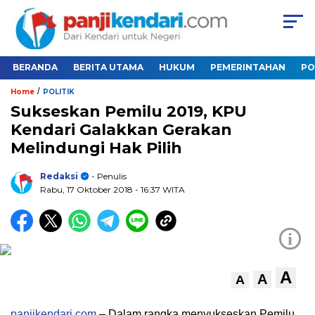
BERANDA
BERITA UTAMA
HUKUM
PEMERINTAHAN
PO
/
Home
POLITIK
Sukseskan Pemilu 2019, KPU
Kendari Galakkan Gerakan
Melindungi Hak Pilih
Redaksi
- Penulis
Rabu, 17 Oktober 2018
- 16:37 WITA
i
A
A
A
panjikendari.com
– Dalam rangka menyukseskan Pemilu