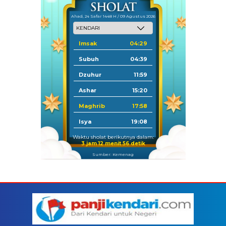
Ahad, 24 Safar 1448 H / 09 Agustus 2026
Imsak
04:29
Subuh
04:39
Dzuhur
11:59
Ashar
15:20
Maghrib
17:58
Isya
19:08
Waktu sholat berikutnya dalam:
3 jam 12 menit 56 detik
Sumber: Kemenag