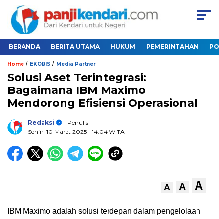
BERANDA
BERITA UTAMA
HUKUM
PEMERINTAHAN
PO
/
/
Home
EKOBIS
Media Partner
Solusi Aset Terintegrasi:
Bagaimana IBM Maximo
Mendorong Efisiensi Operasional
Redaksi
- Penulis
Senin, 10 Maret 2025
- 14:04 WITA
A
A
A
IBM Maximo adalah solusi terdepan dalam pengelolaan