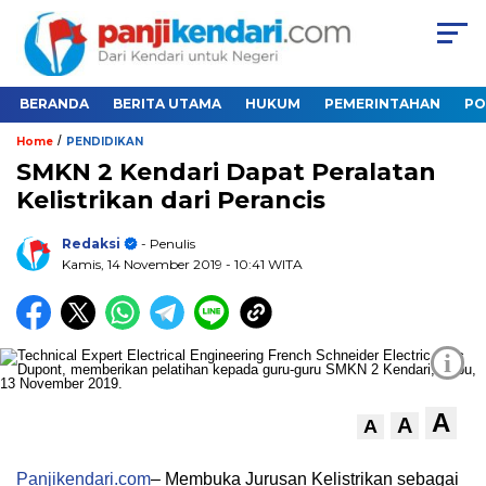
BERANDA
BERITA UTAMA
HUKUM
PEMERINTAHAN
PO
/
Home
PENDIDIKAN
SMKN 2 Kendari Dapat Peralatan
Kelistrikan dari Perancis
Redaksi
- Penulis
Kamis, 14 November 2019
- 10:41 WITA
i
A
A
A
Panjikendari.com
– Membuka Jurusan Kelistrikan sebagai