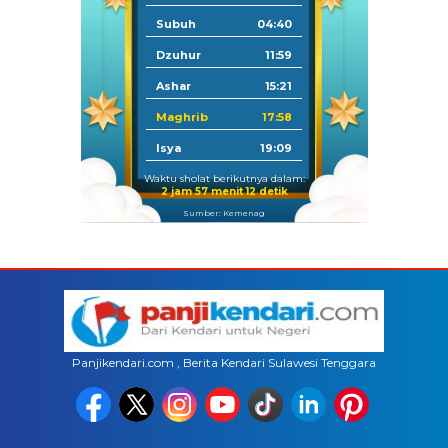
Subuh
04:40
Dzuhur
11:59
Ashar
15:21
Maghrib
17:58
Isya
19:09
Waktu sholat berikutnya dalam:
2 jam 57 menit 11 detik
Sumber: Kemenag
Panjikendari.com , Berita Kendari Sulawesi Tenggara