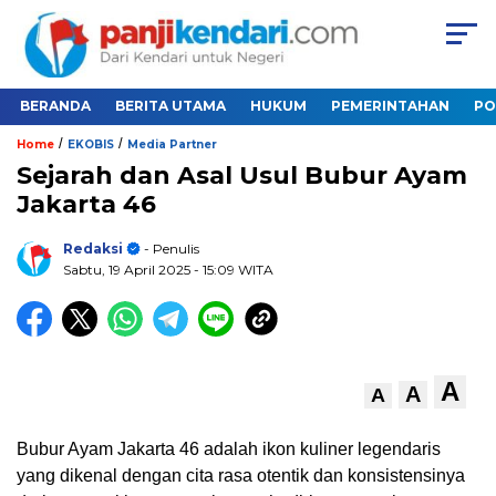
BERANDA
BERITA UTAMA
HUKUM
PEMERINTAHAN
PO
/
/
Home
EKOBIS
Media Partner
Sejarah dan Asal Usul Bubur Ayam
Jakarta 46
Redaksi
- Penulis
Sabtu, 19 April 2025
- 15:09 WITA
A
A
A
Bubur Ayam Jakarta 46 adalah ikon kuliner legendaris
yang dikenal dengan cita rasa otentik dan konsistensinya