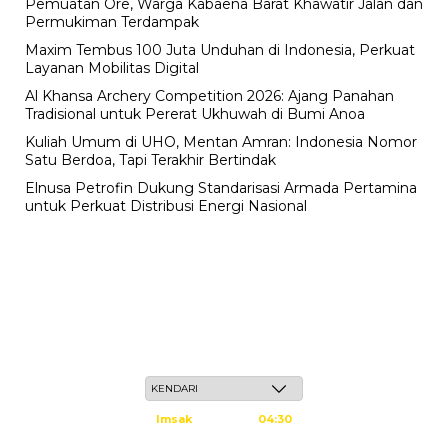
Pemuatan Ore, Warga Kabaena Barat Khawatir Jalan dan
Permukiman Terdampak
Maxim Tembus 100 Juta Unduhan di Indonesia, Perkuat
Layanan Mobilitas Digital
Al Khansa Archery Competition 2026: Ajang Panahan
Tradisional untuk Pererat Ukhuwah di Bumi Anoa
Kuliah Umum di UHO, Mentan Amran: Indonesia Nomor
Satu Berdoa, Tapi Terakhir Bertindak
Elnusa Petrofin Dukung Standarisasi Armada Pertamina
untuk Perkuat Distribusi Energi Nasional
Jum'at, 22 Safar 1448 H / 07 Agustus 2026
Imsak
04:30