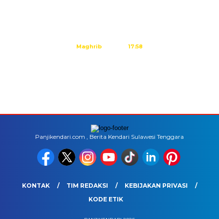
Subuh
04:40
Dzuhur
11:59
Ashar
15:20
Maghrib
17:58
Isya
19:09
Tidak ada waktu sholat berikutnya hari ini.
Sumber: Kemenag
Panjikendari.com , Berita Kendari Sulawesi Tenggara
KONTAK
TIM REDAKSI
KEBIJAKAN PRIVASI
KODE ETIK