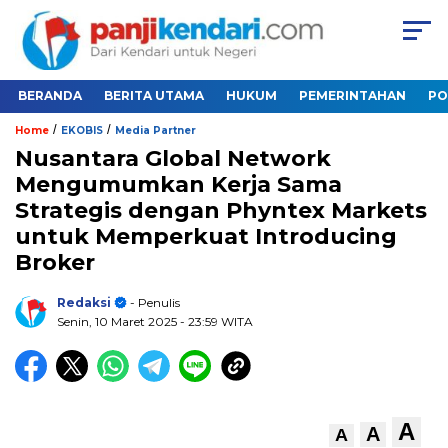
BERANDA
BERITA UTAMA
HUKUM
PEMERINTAHAN
PO
/
/
Home
EKOBIS
Media Partner
Nusantara Global Network
Mengumumkan Kerja Sama
Strategis dengan Phyntex Markets
untuk Memperkuat Introducing
Broker
Redaksi
- Penulis
Senin, 10 Maret 2025
- 23:59 WITA
A
A
A