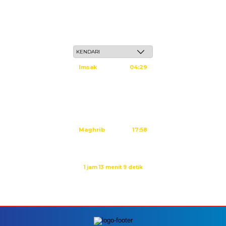
Ahad, 24 Safar 1448 H / 09 Agustus 2026
Imsak
04:29
Subuh
04:39
Dzuhur
11:59
Ashar
15:20
Maghrib
17:58
Isya
19:08
Waktu sholat berikutnya dalam:
1 jam 13 menit 9 detik
Sumber: Kemenag