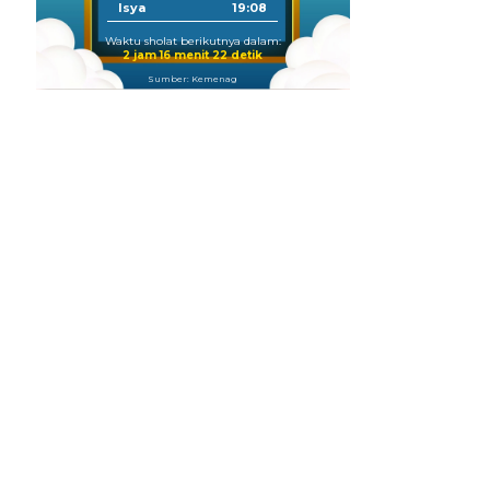
Isya
19:08
Waktu sholat berikutnya dalam:
2 jam 16 menit 22 detik
Sumber: Kemenag