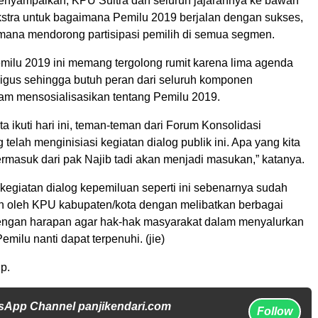
menyampaikan, KPU Sultra dan seluruh jajarannya ke bawah
ekstra untuk bagaimana Pemilu 2019 berjalan dengan sukses,
mana mendorong partisipasi pemilih di semua segmen.
emilu 2019 ini memang tergolong rumit karena lima agenda
ligus sehingga butuh peran dari seluruh komponen
am mensosialisasikan tentang Pemilu 2019.
ita ikuti hari ini, teman-teman dari Forum Konsolidasi
telah menginisiasi kegiatan dialog publik ini. Apa yang kita
 termasuk dari pak Najib tadi akan menjadi masukan,” katanya.
 kegiatan dialog kepemiluan seperti ini sebenarnya sudah
an oleh KPU kabupaten/kota dengan melibatkan berbagai
engan harapan agar hak-hak masyarakat dalam menyalurkan
emilu nanti dapat terpenuhi. (jie)
p.
sApp Channel panjikendari.com
Follow