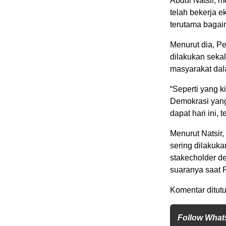
Abdul Natsir, 
telah bekerja 
terutama bagai
Menurut dia, P
dilakukan seka
masyarakat dal
“Seperti yang k
Demokrasi yang 
dapat hari ini,
Menurut Natsir,
sering dilakuk
stakecholder d
suaranya saat P
Komentar ditutu
Follow What