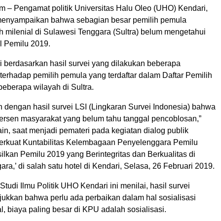
m – Pengamat politik Universitas Halu Oleo (UHO) Kendari,
menyampaikan bahwa sebagian besar pemilih pemula
h milenial di Sulawesi Tenggara (Sultra) belum mengetahui
l Pemilu 2019.
ui berdasarkan hasil survei yang dilakukan beberapa
erhadap pemilih pemula yang terdaftar dalam Daftar Pemilih
beberapa wilayah di Sultra.
an dengan hasil survei LSI (Lingkaran Survei Indonesia) bahwa
ersen masyarakat yang belum tahu tanggal pencoblosan,”
ain, saat menjadi pemateri pada kegiatan dialog publik
erkuat Kuntabilitas Kelembagaan Penyelenggara Pemilu
lkan Pemilu 2019 yang Berintegritas dan Berkualitas di
ra,’ di salah satu hotel di Kendari, Selasa, 26 Februari 2019.
tudi Ilmu Politik UHO Kendari ini menilai, hasil survei
jukkan bahwa perlu ada perbaikan dalam hal sosialisasi
, biaya paling besar di KPU adalah sosialisasi.