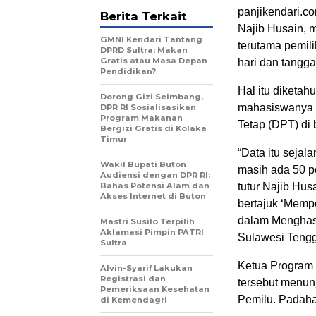
panjikendari.co
Berita Terkait
Najib Husain, 
GMNI Kendari Tantang
terutama pemili
DPRD Sultra: Makan
Gratis atau Masa Depan
hari dan tangga
Pendidikan?
Hal itu diketah
Dorong Gizi Seimbang,
mahasiswanya t
DPR RI Sosialisasikan
Program Makanan
Tetap (DPT) di 
Bergizi Gratis di Kolaka
Timur
“Data itu sejal
Wakil Bupati Buton
masih ada 50 p
Audiensi dengan DPR RI:
Bahas Potensi Alam dan
tutur Najib Hus
Akses Internet di Buton
bertajuk ‘Memp
dalam Menghasi
Mastri Susilo Terpilih
Aklamasi Pimpin PATRI
Sulawesi Tengga
Sultra
Ketua Program S
Alvin-Syarif Lakukan
Registrasi dan
tersebut menun
Pemeriksaan Kesehatan
Pemilu. Padahal
di Kemendagri