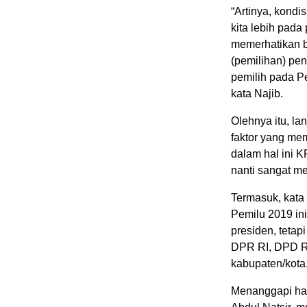
“Artinya, kondi
kita lebih pada
memerhatikan b
(pemilihan) pent
pemilih pada Pe
kata Najib.
Olehnya itu, la
faktor yang me
dalam hal ini 
nanti sangat m
Termasuk, kata
Pemilu 2019 in
presiden, tetapi
DPR RI, DPD R
kabupaten/kota
Menanggapi hal