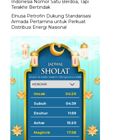
Indonesia Nomor Satu Berdoa, Tapi
Terakhir Bertindak
Elnusa Petrofin Dukung Standarisasi
Armada Pertamina untuk Perkuat
Distribusi Energi Nasional
Ahad, 24 Safar 1448 H / 09 Agustus 2026
Imsak
04:29
Subuh
04:39
Dzuhur
11:59
Ashar
15:20
Maghrib
17:58