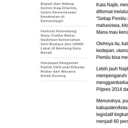
Bupati dan Wabup
Kata Najib, mes
Koltim Siap Dilantik,
diformat melalui
Jalani Pemeriksaan
Kesehatan di
“Setiap Pemilu s
Kemendagri
mahasiswa, kita
Festival Palembang
Mana mau kena s
Maju: Yudha-Bahar
Hadirkan Kemeriahan
Olehnya itu, ka
Seni Budaya dan UMKM
Lokal di Benteng Kuto
kedepan, utama
Besak
Pemilu bisa me
Pendapat Pengamat
Politik UHO soal Pilkada
Lebih jauh Naji
Mubar dan Wacana
mempengaruhi ti
Kotak Kosong
menggambarkan 
Pilpres 2014 da
Menurutnya, pad
kabupaten/kota 
legislatif ting
menjadi 60 per