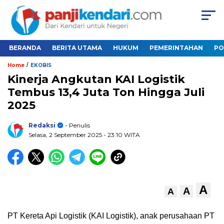
BERANDA
BERITA UTAMA
HUKUM
PEMERINTAHAN
PO
/
Home
EKOBIS
Kinerja Angkutan KAI Logistik
Tembus 13,4 Juta Ton Hingga Juli
2025
Redaksi
- Penulis
Selasa, 2 September 2025
- 23:10 WITA
A
A
A
PT Kereta Api Logistik (KAI Logistik), anak perusahaan PT