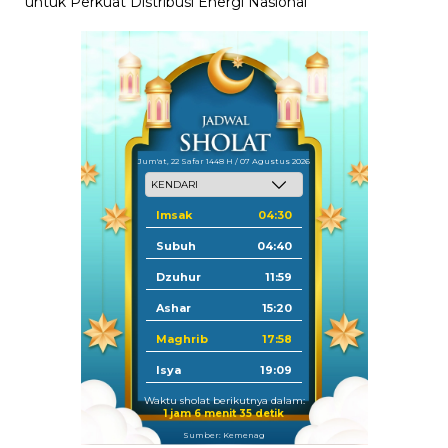
untuk Perkuat Distribusi Energi Nasional
Jum'at, 22 Safar 1448 H / 07 Agustus 2026
Imsak
04:30
Subuh
04:40
Dzuhur
11:59
Ashar
15:20
Maghrib
17:58
Isya
19:09
Waktu sholat berikutnya dalam:
1 jam 6 menit 35 detik
Sumber: Kemenag