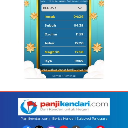
Sabtu, 23 Safar 1448 H / 08 Agustus 2026
Imsak
04:29
Subuh
04:39
Dzuhur
11:59
Ashar
15:20
Maghrib
17:58
Isya
19:09
Tidak ada waktu sholat berikutnya hari ini.
Sumber: Kemenag
Panjikendari.com , Berita Kendari Sulawesi Tenggara