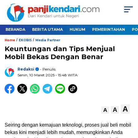
BERANDA
BERITA UTAMA
HUKUM
PEMERINTAHAN
PO
/
/
Home
EKOBIS
Media Partner
Keuntungan dan Tips Menjual
Mobil Bekas Dengan Benar
Redaksi
- Penulis
Senin, 10 Maret 2025
- 15:48 WITA
A
A
A
Seiring dengan kemajuan teknologi, proses jual beli mobil
bekas kini menjadi lebih mudah, memungkinkan Anda