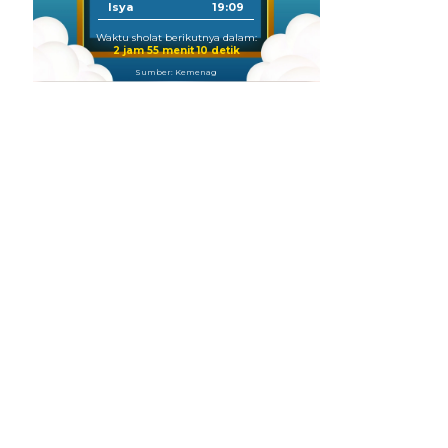
Isya
19:09
Waktu sholat berikutnya dalam:
2 jam 55 menit 10 detik
Sumber: Kemenag