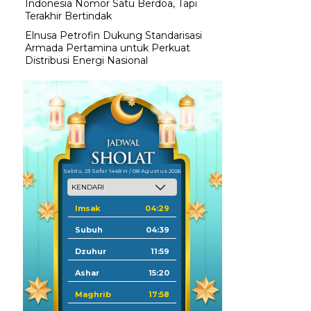
Indonesia Nomor Satu Berdoa, Tapi
Terakhir Bertindak
Elnusa Petrofin Dukung Standarisasi
Armada Pertamina untuk Perkuat
Distribusi Energi Nasional
Sabtu, 23 Safar 1448 H / 08 Agustus 2026
Imsak
04:29
Subuh
04:39
Dzuhur
11:59
Ashar
15:20
Maghrib
17:58