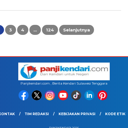
3
4
…
124
Selanjutnya
Panjikendari.com , Berita Kendari Sulawesi Tenggara
KONTAK
TIM REDAKSI
KEBIJAKAN PRIVASI
KODE ETIK
PANJIKENDARI 2026