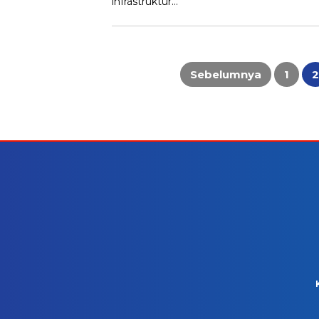
infrastruktur…
Paginasi
pos
Sebelumnya
1
2