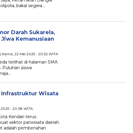
 Jaya, Kecamatan Dangia
lipolia, bakal segera…
or Darah Sukarela,
a Jiwa Kemanusiaan
| Kamis, 22 Mei 2025 - 20:52 WITA
eda terlihat di halaman SMA
5. Puluhan siswa
maja…
Infrastruktur Wisata
i 2025 - 20:38 WITA
ota Kendari terus
 sektor pariwisata daerah.
but adalah pembenahan