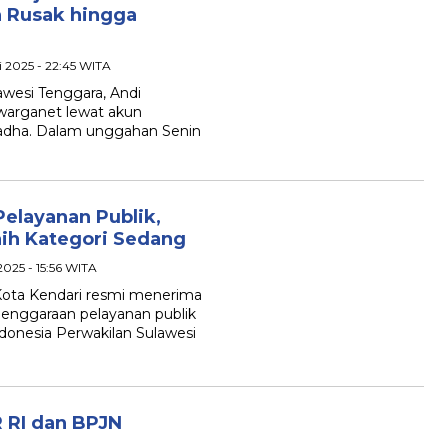
n Rusak hingga
ni 2025 - 22:45 WITA
awesi Tenggara, Andi
warganet lewat akun
ladha. Dalam unggahan Senin
elayanan Publik,
ih Kategori Sedang
 2025 - 15:56 WITA
 Kota Kendari resmi menerima
lenggaraan pelayanan publik
onesia Perwakilan Sulawesi
 RI dan BPJN