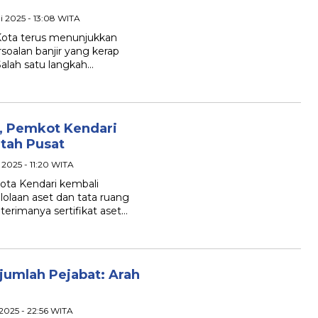
ni 2025 - 13:08 WITA
 Kota terus menunjukkan
oalan banjir yang kerap
 Salah satu langkah…
h, Pemkot Kendari
ntah Pusat
 2025 - 11:20 WITA
Kota Kendari kembali
laan aset dan tata ruang
terimanya sertifikat aset…
umlah Pejabat: Arah
 2025 - 22:56 WITA