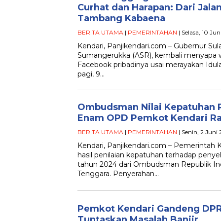
Curhat dan Harapan: Dari Jala
Tambang Kabaena
BERITA UTAMA
|
PEMERINTAHAN
| Selasa, 10 Ju
Kendari, Panjikendari.com – Gubernur Sul
Sumangerukka (ASR), kembali menyapa 
Facebook pribadinya usai merayakan Idu
pagi, 9…
Ombudsman Nilai Kepatuhan P
Enam OPD Pemkot Kendari Ra
BERITA UTAMA
|
PEMERINTAHAN
| Senin, 2 Juni
Kendari, Panjikendari.com – Pemerintah
hasil penilaian kepatuhan terhadap penye
tahun 2024 dari Ombudsman Republik Ind
Tenggara. Penyerahan…
Pemkot Kendari Gandeng DPR
Tuntaskan Masalah Banjir