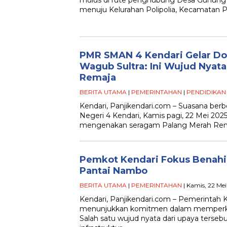
mulus di rute penghubung Desa Gunung
menuju Kelurahan Polipolia, Kecamatan Po
PMR SMAN 4 Kendari Gelar Don
Wagub Sultra: Ini Wujud Nyat
Remaja
BERITA UTAMA
|
PEMERINTAHAN
|
PENDIDIKAN
Kendari, Panjikendari.com – Suasana berb
Negeri 4 Kendari, Kamis pagi, 22 Mei 202
mengenakan seragam Palang Merah Re
Pemkot Kendari Fokus Benahi 
Pantai Nambo
BERITA UTAMA
|
PEMERINTAHAN
| Kamis, 22 Me
Kendari, Panjikendari.com – Pemerintah K
menunjukkan komitmen dalam memperkuat
Salah satu wujud nyata dari upaya terse