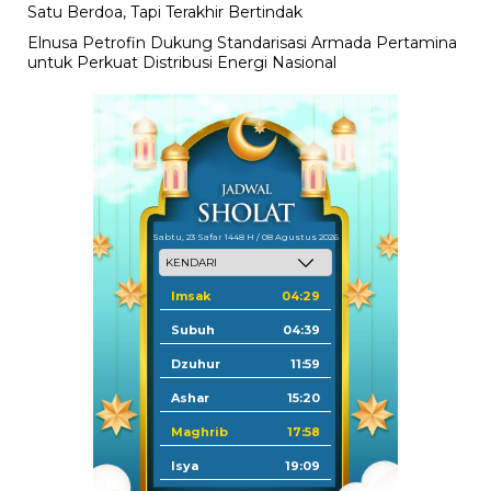
Satu Berdoa, Tapi Terakhir Bertindak
Elnusa Petrofin Dukung Standarisasi Armada Pertamina
untuk Perkuat Distribusi Energi Nasional
Sabtu, 23 Safar 1448 H / 08 Agustus 2026
Imsak
04:29
Subuh
04:39
Dzuhur
11:59
Ashar
15:20
Maghrib
17:58
Isya
19:09