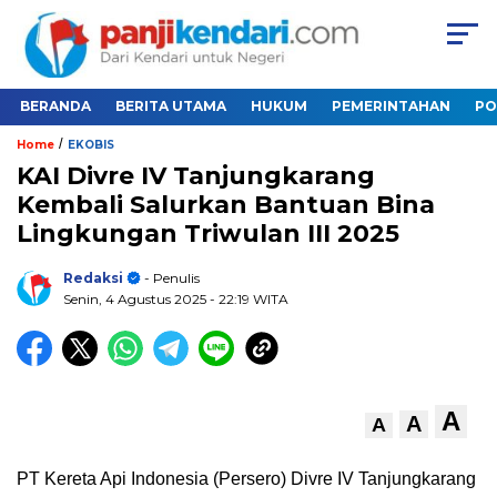
BERANDA
BERITA UTAMA
HUKUM
PEMERINTAHAN
PO
/
Home
EKOBIS
KAI Divre IV Tanjungkarang
Kembali Salurkan Bantuan Bina
Lingkungan Triwulan III 2025
Redaksi
- Penulis
Senin, 4 Agustus 2025
- 22:19 WITA
A
A
A
PT Kereta Api Indonesia (Persero) Divre IV Tanjungkarang