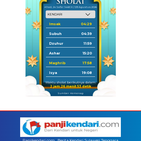
Ahad, 24 Safar 1448 H / 09 Agustus 2026
Imsak
04:29
Subuh
04:39
Dzuhur
11:59
Ashar
15:20
Maghrib
17:58
Isya
19:08
Waktu sholat berikutnya dalam:
2 jam 26 menit 52 detik
Sumber: Kemenag
Panjikendari.com , Berita Kendari Sulawesi Tenggara