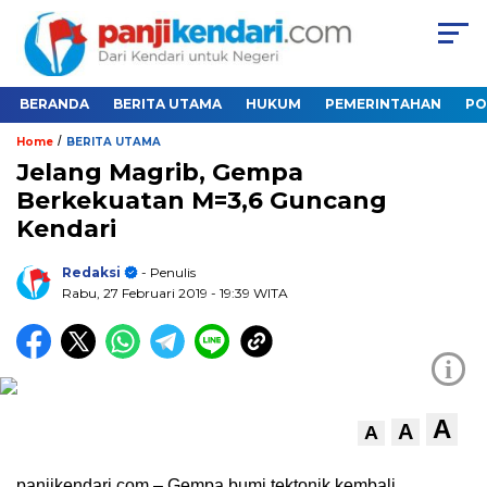
BERANDA
BERITA UTAMA
HUKUM
PEMERINTAHAN
PO
/
Home
BERITA UTAMA
Jelang Magrib, Gempa
Berkekuatan M=3,6 Guncang
Kendari
Redaksi
- Penulis
Rabu, 27 Februari 2019
- 19:39 WITA
i
A
A
A
panjikendari.com – Gempa bumi tektonik kembali