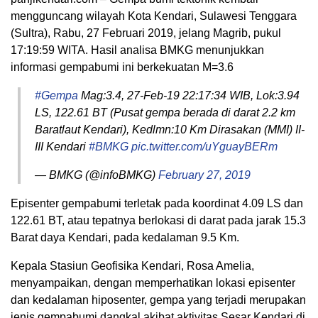
mengguncang wilayah Kota Kendari, Sulawesi Tenggara
(Sultra), Rabu, 27 Februari 2019, jelang Magrib, pukul
17:19:59 WITA. Hasil analisa BMKG menunjukkan
informasi gempabumi ini berkekuatan M=3.6
#Gempa
Mag:3.4, 27-Feb-19 22:17:34 WIB, Lok:3.94
LS, 122.61 BT (Pusat gempa berada di darat 2.2 km
Baratlaut Kendari), Kedlmn:10 Km Dirasakan (MMI) II-
III Kendari
#BMKG
pic.twitter.com/uYguayBERm
— BMKG (@infoBMKG)
February 27, 2019
Episenter gempabumi terletak pada koordinat 4.09 LS dan
122.61 BT, atau tepatnya berlokasi di darat pada jarak 15.3
Barat daya Kendari, pada kedalaman 9.5 Km.
Kepala Stasiun Geofisika Kendari, Rosa Amelia,
menyampaikan, dengan memperhatikan lokasi episenter
dan kedalaman hiposenter, gempa yang terjadi merupakan
jenis gempabumi dangkal akibat aktivitas Sesar Kendari di