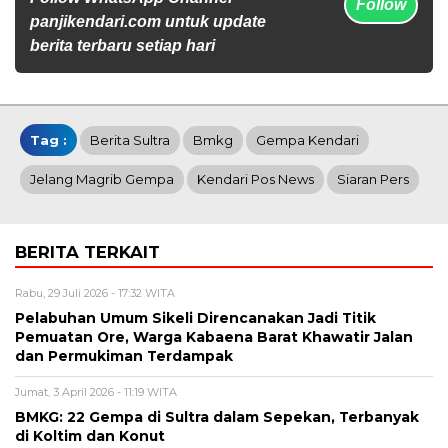
Follow
panjikendari.com untuk update
berita terbaru setiap hari
Tag :
Berita Sultra
Bmkg
Gempa Kendari
Jelang Magrib Gempa
Kendari Pos News
Siaran Pers
BERITA TERKAIT
Rabu, 29 Juli 2026 - 17:32 WITA
Pelabuhan Umum Sikeli Direncanakan Jadi Titik
Pemuatan Ore, Warga Kabaena Barat Khawatir Jalan
dan Permukiman Terdampak
Jumat, 3 April 2026 - 11:19 WITA
BMKG: 22 Gempa di Sultra dalam Sepekan, Terbanyak
di Koltim dan Konut