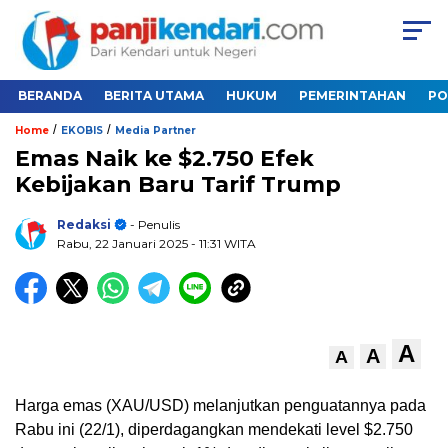
BERANDA
BERITA UTAMA
HUKUM
PEMERINTAHAN
PO
/
/
Home
EKOBIS
Media Partner
Emas Naik ke $2.750 Efek
Kebijakan Baru Tarif Trump
Redaksi
- Penulis
Rabu, 22 Januari 2025
- 11:31 WITA
A
A
A
Harga emas (XAU/USD) melanjutkan penguatannya pada
Rabu ini (22/1), diperdagangkan mendekati level $2.750