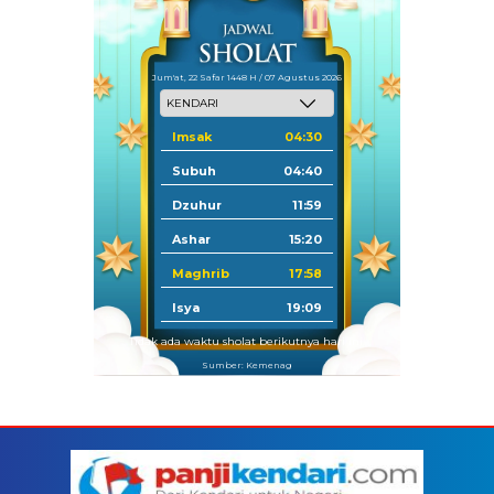
Jum'at, 22 Safar 1448 H / 07 Agustus 2026
Imsak
04:30
Subuh
04:40
Dzuhur
11:59
Ashar
15:20
Maghrib
17:58
Isya
19:09
Tidak ada waktu sholat berikutnya hari ini.
Sumber: Kemenag