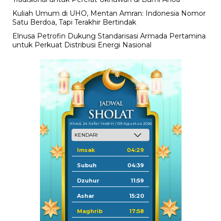
Kuliah Umum di UHO, Mentan Amran: Indonesia Nomor
Satu Berdoa, Tapi Terakhir Bertindak
Elnusa Petrofin Dukung Standarisasi Armada Pertamina
untuk Perkuat Distribusi Energi Nasional
Ahad, 24 Safar 1448 H / 09 Agustus 2026
Imsak
04:29
Subuh
04:39
Dzuhur
11:59
Ashar
15:20
Maghrib
17:58