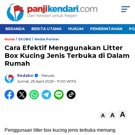
BERANDA
BERITA UTAMA
HUKUM
PEMERINTAHAN
PO
/
/
Home
EKOBIS
Media Partner
Cara Efektif Menggunakan Litter
Box Kucing Jenis Terbuka di Dalam
Rumah
Redaksi
- Penulis
Jumat, 25 April 2025
- 11:00 WITA
A
A
A
Penggunaan litter box kucing jenis terbuka memang