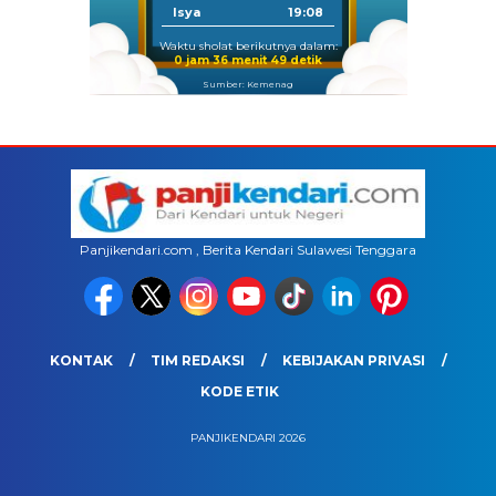
Isya
19:08
Waktu sholat berikutnya dalam:
0 jam 36 menit 49 detik
Sumber: Kemenag
Panjikendari.com , Berita Kendari Sulawesi Tenggara
KONTAK
TIM REDAKSI
KEBIJAKAN PRIVASI
KODE ETIK
PANJIKENDARI 2026