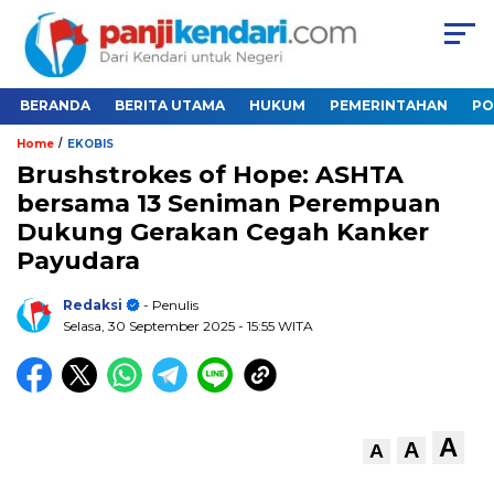
BERANDA
BERITA UTAMA
HUKUM
PEMERINTAHAN
PO
/
Home
EKOBIS
Brushstrokes of Hope: ASHTA
bersama 13 Seniman Perempuan
Dukung Gerakan Cegah Kanker
Payudara
Redaksi
- Penulis
Selasa, 30 September 2025
- 15:55 WITA
A
A
A