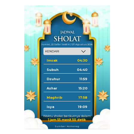
Jum'at, 22 Safar 1448 H / 07 Agustus 2026
Imsak
04:30
Subuh
04:40
Dzuhur
11:59
Ashar
15:20
Maghrib
17:58
Isya
19:09
Waktu sholat berikutnya dalam:
1 jam 55 menit 50 detik
Sumber: Kemenag