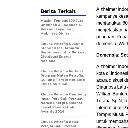
Alzheimer Indo
Berita Terkait
kampanye kesad
Maxim Tembus 100 Juta
menjangkau 80
Unduhan di Indonesia,
Perkuat Layanan
menjelaskan ba
Mobilitas Digital
penuaan. Rehab
demensia: Worl
Elnusa Petrofin Dukung
Standarisasi Armada
Pertamina untuk Perkuat
Demensia: Set
Distribusi Energi
Nasional
Alzheimer Indon
Elnusa Petrofin Perkuat
kota di Indone
Program Hutan Petrofin,
Dukung Target Net Zero
acara diskusi 
Emission 2060
Diagnosa Lalu
William Buntoro
Elnusa Petrofin Gandeng
Insan Pers Bali Perkuat
Turana Sp.N, Re
Narasi Energi Nasional
Lewat Pena Petrofin
International D
Awards 2026
Terapis Musik 
untuk membaha
Elnusa Petrofin Bekali
Pelajar Bali Literasi