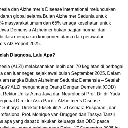
nesia dan Alzheimer’s Disease International meluncurkan
aran global selama Bulan Alzheimer Sedunia untuk
% masyarakat umum dan 65% tenaga kesehatan untuk
hwa Demensia Alzheimer bukan bagian normal dari
ilitasi merupakan komponen utama dari perawatan
d’s Alz Report 2025.
elah Diagnosa, Lalu Apa?
esia (ALZI) melaksanakan lebih dari 70 kegiatan di berbagai
sia dan luar negeri sejak awal bulan September 2025. Dalam
dalam rangka Bulan Alzheimer Sedunia: Demensia – Setelah
 Apa? ALZI mengundang Orang Dengan Demensia (ODD)
, Rektor Unika Atma Jaya dan Neurologist Prof. Dr. dr. Yuda
gional Director Asia Pacific Alzheimer’s Disease
Y Suharya, Direktur Eksekutif ALZI Asmara Pusparani, dan
Profesional Prof. Monique van-Bruggen dan Tassya Tanzil
s apa yang dapat dilakukan keluarga dan ODD pasca