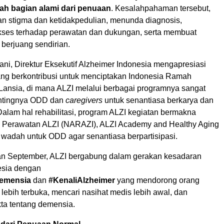
ah bagian alami dari penuaan
. Kesalahpahaman tersebut,
n stigma dan ketidakpedulian, menunda diagnosis,
ses terhadap perawatan dan dukungan, serta membuat
 berjuang sendirian.
ni, Direktur Eksekutif Alzheimer Indonesia mengapresiasi
ng berkontribusi untuk menciptakan Indonesia Ramah
ansia, di mana ALZI melalui berbagai programnya sangat
ntingnya ODD dan
caregivers
untuk senantiasa berkarya dan
 Dalam hal rehabilitasi, program ALZI kegiatan bermakna
 Perawatan ALZI (NARAZI), ALZI Academy and Healthy Aging
 wadah untuk ODD agar senantiasa berpartisipasi.
n September, ALZI bergabung dalam gerakan kesadaran
nesia dengan
Demensia
dan
#KenaliAlzheimer
yang mendorong orang
 lebih terbuka, mencari nasihat medis lebih awal, dan
kta tentang demensia.