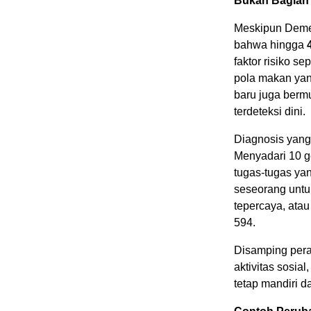
Bukan Bagian 
Meskipun Demen
bahwa hingga
faktor risiko se
pola makan yang
baru juga berm
terdeteksi dini.
Diagnosis yang
Menyadari 10 g
tugas-tugas ya
seseorang untu
tepercaya, ata
594.
Disamping pera
aktivitas sosia
tetap mandiri d