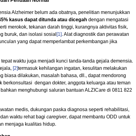
dari Penuaan Normal
sia Alzheimer belum ada obatnya, penelitian menunjukkan
45% kasus dapat ditunda atau dicegah
dengan mengatasi
perti merokok, tekanan darah tinggi, kurangnya aktivitas fisik,
 buruk, dan isolasi sosial
[1]
. Alat diagnostik dan perawatan
unculan yang dapat memperlambat perkembangan jika
 tepat waktu juga menjadi kunci tanda-tanda gejala demensia.
ejala,
[2]
termasuk kehilangan ingatan, kesulitan melakukan
ng biasa dilakukan, masalah bahasa, dll., dapat mendorong
k berkonsultasi dengan dokter, anggota keluarga atau teman
u bahkan menghubungi saluran bantuan ALZICare di 0811 822
watan medis, dukungan paska diagnosa seperti rehabilitasi,
l, dan waktu rehat bagi
caregiver
, dapat membantu ODD untuk
an menjaga kualitas hidup.