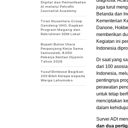
diagnosa. Acar
Digital dan Pemanfaatan
AI melalui Petrofin
juga turut me
Journalist Academy
Belanda dan Ind
Kementerian Ke
Tiran Nusantara Group
Gandeng UHO, Siapkan
Danone, Hokben
Program Magang dan
Rekrutmen SDM Lokal
memberikan duk
Kegiatan ini p
Bupati Buton Utara
Indonesia dipr
Perpanjang Kerja Sama
Jamsostek, 8.000
Pekerja Rentan Dijamin
Di saat yang sa
Tahun 2026
dari 100 asosia
Yusuf Rimbose Bagikan
Indonesia, mel
200 Bibit Kelapa kepada
pentingnya prog
Warga Lahumoko
perawatan pen
untuk tetap ber
menciptakan ke
dalam kehidup
Survei ADI me
dan dua perti