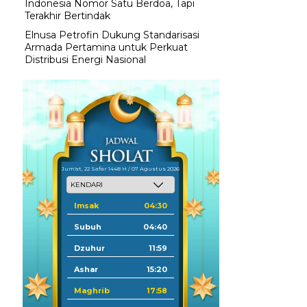
Indonesia Nomor Satu Berdoa, Tapi
Terakhir Bertindak
Elnusa Petrofin Dukung Standarisasi
Armada Pertamina untuk Perkuat
Distribusi Energi Nasional
Jum'at, 22 Safar 1448 H / 07 Agustus 2026
Imsak
04:30
Subuh
04:40
Dzuhur
11:59
Ashar
15:20
Maghrib
17:58