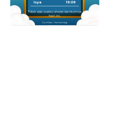
Isya
19:09
Tidak ada waktu sholat berikutnya
hari ini.
Sumber: Kemenag