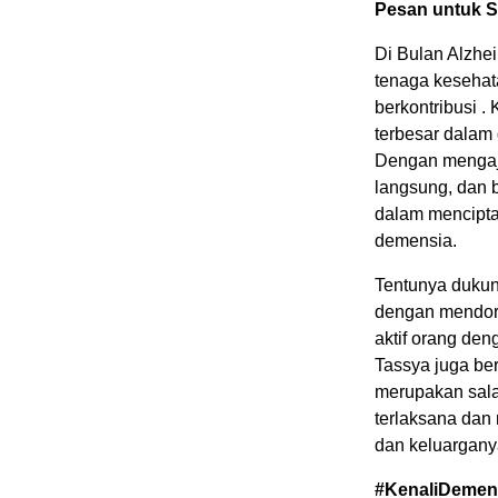
Pesan untuk 
Di Bulan Alzhei
tenaga kesehat
berkontribusi 
terbesar dalam
Dengan mengaj
langsung, dan b
dalam menciptak
demensia.
Tentunya dukun
dengan mendoro
aktif orang de
Tassya juga be
merupakan salah
terlaksana dan
dan keluargany
#KenaliDemens