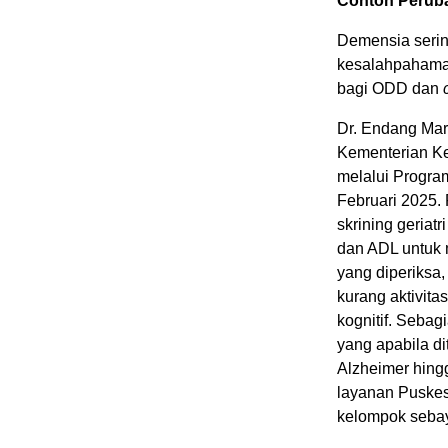
Contoh Perub
Demensia sering
kesalahpahaman
bagi ODD dan
Dr. Endang Mar
Kementerian K
melalui Progra
Februari 2025.
skrining geriat
dan ADL untuk m
yang diperiksa
kurang aktivitas
kognitif. Sebag
yang apabila d
Alzheimer hingg
layanan Puskesm
kelompok sebaya