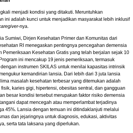
ahan
kali menjadi kondisi yang ditakuti. Meruntuhkan
 ini adalah kunci untuk menjadikan masyarakat lebih inklusif
caregiver
-nya.
ia Sumiwi, Dirjen Kesehatan Primer dan Komunitas dari
esehatan RI menegaskan pentingnya pencegahan demensia
m Pemeriksaan Kesehatan Gratis yang telah berjalan sejak 10
 Program ini mencakup 19 jenis pemeriksaan, termasuk
ri dengan instrumen SKILAS untuk menilai kapasitas intrinsik
engukur kemandirian lansia. Dari lebih dari 3 juta lansia
, lima masalah kesehatan terbesar yang ditemukan adalah
 fisik, karies gigi, hipertensi, obesitas sentral, dan gangguan
ian besar kondisi tersebut merupakan faktor risiko demensia
itangani dapat mencegah atau memperlambat terjadinya
a 45%. Lansia dengan temuan ini ditindaklanjuti melalui
as dan jejaringnya untuk diagnosis, edukasi, aktivitas
, serta tata laksana yang diperlukan.