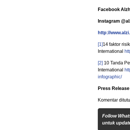
Facebook Alzh
Instagram @al
http://www.alzi.
[1]
14 faktor ris
International
ht
[2]
10 Tanda Pe
International
ht
infographic/
Press Release 
Komentar ditutu
Follow What
untuk update