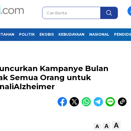
NTAHAN
POLITIK
EKOBIS
KEBUDAYAAN
NASIONAL
PENDID
 Luncurkan Kampanye Bulan
jak Semua Orang untuk
naliAlzheimer
A
A
A