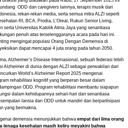
a diskusi yang diadakan pada Rabu, 17 September 2025 ini
ngundang ODD dan
caregivers
lainnya, terapis musik dari
onesia, rekan-rekan media, serta semua mitra ALZI seperti
sehatan RI, BCA, Prodia, L’Oreal, Rukun Senior Living,
 serta Universitas Katolik Atma Jaya yang senantiasa
ungan penuh atas terselenggaranya acara pada hari ini.
enting mengingat populasi Orang Dengan Demensia di
oyeksikan dapat mencapai 4 juta orang pada tahun 2050.
ma, Alzheimer’s Disease Internasional, sebuah federasi lebih
si Alzheimer di dunia dengan ALZI sebagai perwakilan dari
uncurkan World’s Alzheimer Report 2025 mengenai
ram rehabilitasi kognitif yang berperan besar dalam
dampingan ODD. Program rehabilitasi membantu siapapun
fungsi dalam kehidupannya sehari-hari dan senantiasa
sempatan lansia dan ODD untuk mandiri dan berpartisipasi
an yang bermakna.
ngenai demensia menunjukkan bahwa
empat dari lima orang
ga tenaga kesehatan masih keliru meyakini bahwa