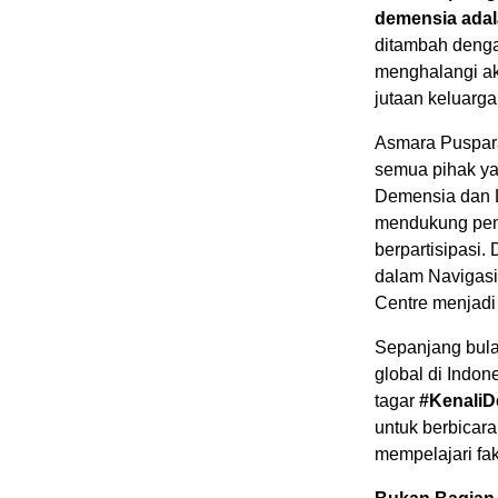
demensia adal
ditambah denga
menghalangi ak
jutaan keluarga
Asmara Puspara
semua pihak ya
Demensia dan L
mendukung pe
berpartisipasi.
dalam Navigasi
Centre menjadi
Sepanjang bula
global di Indo
tagar
#Kenali
untuk berbicara
mempelajari fa