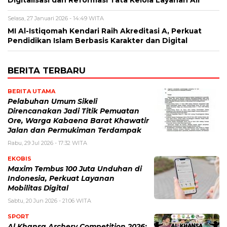
Digitalisasi dan Reformasi Tata Kelola Layanan Air
Selasa, 27 Januari 2026 - 14:49 WITA
MI Al-Istiqomah Kendari Raih Akreditasi A, Perkuat
Pendidikan Islam Berbasis Karakter dan Digital
BERITA TERBARU
BERITA UTAMA
Pelabuhan Umum Sikeli
Direncanakan Jadi Titik Pemuatan
Ore, Warga Kabaena Barat Khawatir
Jalan dan Permukiman Terdampak
Rabu, 29 Jul 2026 - 17:32 WITA
EKOBIS
Maxim Tembus 100 Juta Unduhan di
Indonesia, Perkuat Layanan
Mobilitas Digital
Sabtu, 20 Jun 2026 - 21:06 WITA
SPORT
Al Khansa Archery Competition 2026: