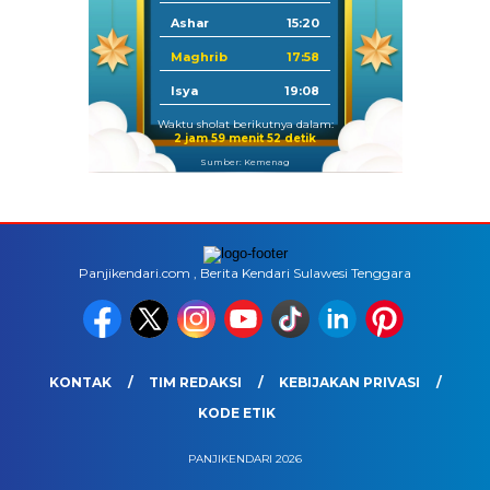
Ashar
15:20
Maghrib
17:58
Isya
19:08
Waktu sholat berikutnya dalam:
2 jam 59 menit 51 detik
Sumber: Kemenag
Panjikendari.com , Berita Kendari Sulawesi Tenggara
KONTAK
TIM REDAKSI
KEBIJAKAN PRIVASI
KODE ETIK
PANJIKENDARI 2026