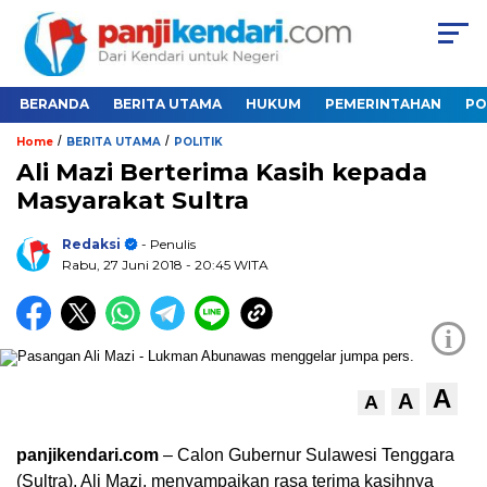
BERANDA
BERITA UTAMA
HUKUM
PEMERINTAHAN
PO
/
/
Home
BERITA UTAMA
POLITIK
Ali Mazi Berterima Kasih kepada
Masyarakat Sultra
Redaksi
- Penulis
Rabu, 27 Juni 2018
- 20:45 WITA
i
A
A
A
panjikendari.com
– Calon Gubernur Sulawesi Tenggara
(Sultra), Ali Mazi, menyampaikan rasa terima kasihnya