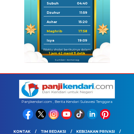
Subuh
04:40
Dzuhur
11:59
Ashar
15:20
Maghrib
17:58
Isya
19:09
Waktu sholat berikutnya dalam:
1 jam 42 menit 11 detik
Sumber: Kemenag
Panjikendari.com , Berita Kendari Sulawesi Tenggara
KONTAK
TIM REDAKSI
KEBIJAKAN PRIVASI