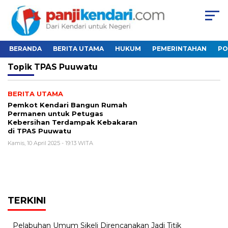
BERANDA
BERITA UTAMA
HUKUM
PEMERINTAHAN
PO
Topik
TPAS Puuwatu
BERITA UTAMA
Pemkot Kendari Bangun Rumah
Permanen untuk Petugas
Kebersihan Terdampak Kebakaran
di TPAS Puuwatu
Kamis, 10 April 2025 - 19:13 WITA
TERKINI
Pelabuhan Umum Sikeli Direncanakan Jadi Titik