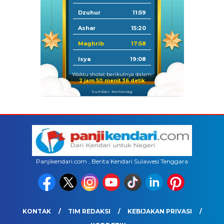
Dzuhur
11:59
Ashar
15:20
Maghrib
17:58
Isya
19:08
Waktu sholat berikutnya dalam:
2 jam 50 menit 36 detik
Sumber: Kemenag
Panjikendari.com , Berita Kendari Sulawesi Tenggara
KONTAK
TIM REDAKSI
KEBIJAKAN PRIVASI