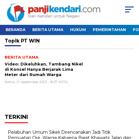
BERANDA
BERITA UTAMA
HUKUM
PEMERINTAHAN
PO
Topik
PT WIN
BERITA UTAMA
Video: Dikeluhkan, Tambang Nikel
di Konsel Hanya Berjarak Lima
Meter dari Rumah Warga
Kamis, 21 September 2023 - 16:37 WITA
TERKINI
Pelabuhan Umum Sikeli Direncanakan Jadi Titik
Pemuatan Ore, Warga Kabaena Barat Khawatir Jalan dan