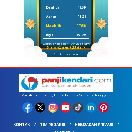
Dzuhur
11:59
Ashar
15:21
Maghrib
17:58
Isya
19:09
Waktu sholat berikutnya dalam:
5 jam 42 menit 25 detik
Sumber: Kemenag
Panjikendari.com , Berita Kendari Sulawesi Tenggara
KONTAK
TIM REDAKSI
KEBIJAKAN PRIVASI