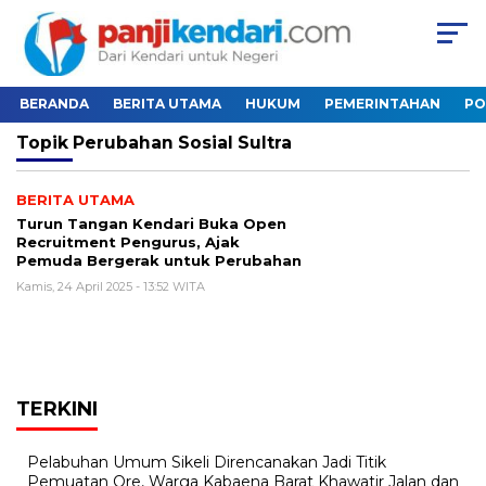
BERANDA
BERITA UTAMA
HUKUM
PEMERINTAHAN
PO
Topik
Perubahan Sosial Sultra
BERITA UTAMA
Turun Tangan Kendari Buka Open
Recruitment Pengurus, Ajak
Pemuda Bergerak untuk Perubahan
Kamis, 24 April 2025 - 13:52 WITA
TERKINI
Pelabuhan Umum Sikeli Direncanakan Jadi Titik
Pemuatan Ore, Warga Kabaena Barat Khawatir Jalan dan