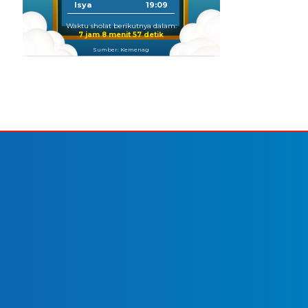
Isya
19:09
Waktu sholat berikutnya dalam:
7 jam 8 menit 57 detik
Sumber: Kemenag