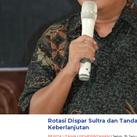
Rotasi Dispar Sultra dan Tand
Keberlanjutan
BERITA UTAMA
|
PEMERINTAHAN
| Senin, 19 Jan