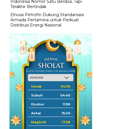
Indonesia Nomor Satu Berdoa, Tapi
Terakhir Bertindak
Elnusa Petrofin Dukung Standarisasi
Armada Pertamina untuk Perkuat
Distribusi Energi Nasional
Jum'at, 22 Safar 1448 H / 07 Agustus 2026
Imsak
04:30
Subuh
04:40
Dzuhur
11:59
Ashar
15:20
Maghrib
17:58