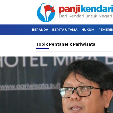
BERANDA
BERITA UTAMA
HUKUM
PEMERI
Topik
Pentahelix Pariwisata