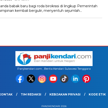
da babak baru bagi roda birokrasi di lingkup Pemerintah
mimpinan kembali bergulir, menyentuh sejumlah…
Panjikendari.com , Berita Kendari Sulawesi Tenggara
KONTAK
TIM REDAKSI
KEBIJAKAN PRIVASI
KODE ETIK
PANJIKENDARI 2026