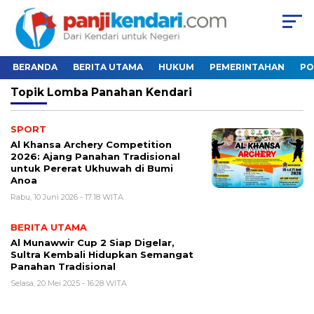
BERANDA
BERITA UTAMA
HUKUM
PEMERINTAHAN
PO
Topik
Lomba Panahan Kendari
SPORT
Al Khansa Archery Competition
2026: Ajang Panahan Tradisional
untuk Pererat Ukhuwah di Bumi
Anoa
Rabu, 10 Juni 2026 - 17:18 WITA
BERITA UTAMA
Al Munawwir Cup 2 Siap Digelar,
Sultra Kembali Hidupkan Semangat
Panahan Tradisional
Selasa, 20 Mei 2025 - 16:28 WITA