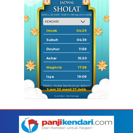
Sabtu, 23 Safar 1448 H / 08 Agustus 2026
Imsak
04:29
Subuh
04:39
Dzuhur
11:59
Ashar
15:20
Maghrib
17:58
Isya
19:09
Waktu sholat berikutnya dalam:
5 jam 30 menit 37 detik
Sumber: Kemenag