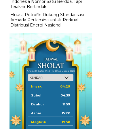
Indonesia Nomor Satu Berdoa, Tapi
Terakhir Bertindak
Elnusa Petrofin Dukung Standarisasi
Armada Pertamina untuk Perkuat
Distribusi Energi Nasional
Ahad, 24 Safar 1448 H / 09 Agustus 2026
Imsak
04:29
Subuh
04:39
Dzuhur
11:59
Ashar
15:20
Maghrib
17:58