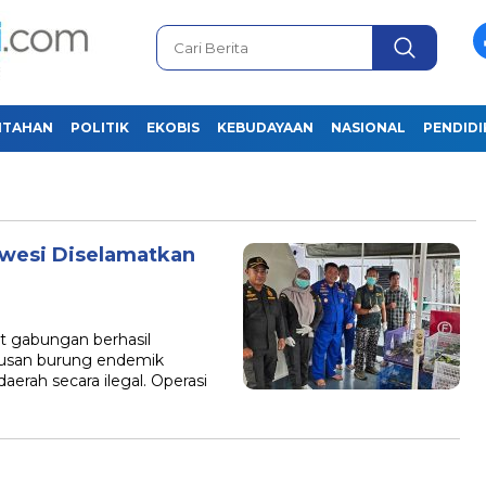
NTAHAN
POLITIK
EKOBIS
KEBUDAYAAN
NASIONAL
PENDID
wesi Diselamatkan
gabungan berhasil
usan burung endemik
aerah secara ilegal. Operasi