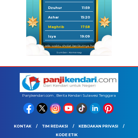
Dzuhur
11:59
Ashar
15:20
Maghrib
17:58
Isya
19:09
Tidak ada waktu sholat berikutnya hari ini.
Sumber: Kemenag
Panjikendari.com , Berita Kendari Sulawesi Tenggara
KONTAK
TIM REDAKSI
KEBIJAKAN PRIVASI
KODE ETIK