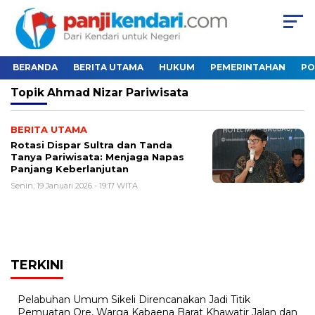
BERANDA
BERITA UTAMA
HUKUM
PEMERINTAHAN
PO
Topik
Ahmad Nizar Pariwisata
BERITA UTAMA
Rotasi Dispar Sultra dan Tanda
Tanya Pariwisata: Menjaga Napas
Panjang Keberlanjutan
Senin, 19 Januari 2026 - 19:17 WITA
TERKINI
Pelabuhan Umum Sikeli Direncanakan Jadi Titik
Pemuatan Ore, Warga Kabaena Barat Khawatir Jalan dan