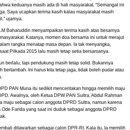
hwa keduanya masih ada di hati masyarakat. “Semangat ini
aga. Saya ucapkan terima kasih kalau masyarakat masih
l,” ujarnya.
 LM Baharuddin menyampaikan terima kasih atas besarnya
masyarakat. Katanya, momen doa bersama ini untuk merajut
alam rangka menatap masa depan. Ia tak menyangka,
aat Pilkada 2015 lalu masih tetap setia bersamanya.
un berlalu, tapi pendukung masih tetap solid. Bukannya
 bertambah. Ini harus kita tetap jaga, tidak boleh pudar atau
a.
PD PAN Muna itu sedikit menceritakan hingga memilih maju
 DPD. Awalnya, oleh Ketua DPW PAN Sultra, Abdul Rahman
nta maju sebagai calon anggota DPRD Sultra, namun karena
Wa Ode Farida yang saat ini duduk sebagai anggota DPRD
lak.
mbali ditawarkan sebagai calon DPR-RI. Kala itu, Ia memilih