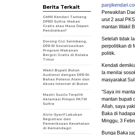
panjikendari.c
Berita Terkait
Perwakilan Dae
GMNI Kendari Tantang
urut 2 asal PKS 
DPRD Sultra: Makan
Gratis atau Masa Depan
mantan Wakil B
Pendidikan?
Setelah tidak 
Dorong Gizi Seimbang,
perpolitikan di
DPR RI Sosialisasikan
Program Makanan
politik.
Bergizi Gratis di Kolaka
Timur
Kendati demikia
Wakil Bupati Buton
Ia menilai soso
Audiensi dengan DPR RI:
Bahas Potensi Alam dan
masyarakat Sul
Akses Internet di Buton
“Saya ini mant
Mastri Susilo Terpilih
mantan bupati 
Aklamasi Pimpin PATRI
Sultra
Allah, saya ya
Baka di hadapa
Alvin-Syarif Lakukan
Registrasi dan
Minggu, 3 Febr
Pemeriksaan Kesehatan
di Kemendagri
Bunga Baka jug