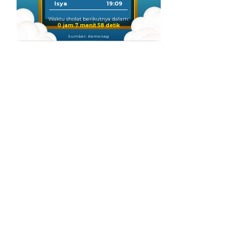
Isya
19:09
Waktu sholat berikutnya dalam:
0 jam 7 menit 58 detik
Sumber: Kemenag