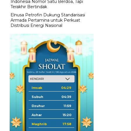
Indonesia Nomor Satu Berdoa, Tapi
Terakhir Bertindak
Elnusa Petrofin Dukung Standarisasi
Armada Pertamina untuk Perkuat
Distribusi Energi Nasional
Sabtu, 23 Safar 1448 H / 08 Agustus 2026
Imsak
04:29
Subuh
04:39
Dzuhur
11:59
Ashar
15:20
Maghrib
17:58