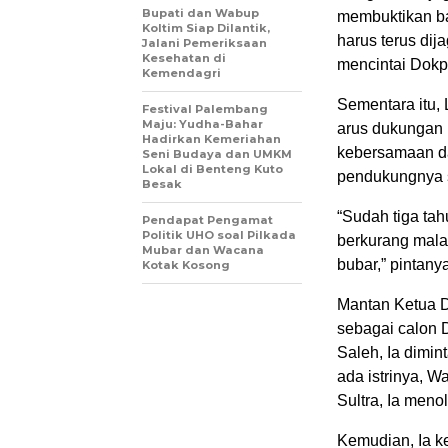
Bupati dan Wabup
membuktikan ba
Koltim Siap Dilantik,
harus terus dij
Jalani Pemeriksaan
Kesehatan di
mencintai Dokpi
Kemendagri
Sementara itu,
Festival Palembang
Maju: Yudha-Bahar
arus dukungan 
Hadirkan Kemeriahan
kebersamaan d
Seni Budaya dan UMKM
Lokal di Benteng Kuto
pendukungnya s
Besak
“Sudah tiga tah
Pendapat Pengamat
Politik UHO soal Pilkada
berkurang malah
Mubar dan Wacana
bubar,” pintany
Kotak Kosong
Mantan Ketua D
sebagai calon
Saleh, Ia dimi
ada istrinya, 
Sultra, Ia meno
Kemudian, Ia ke