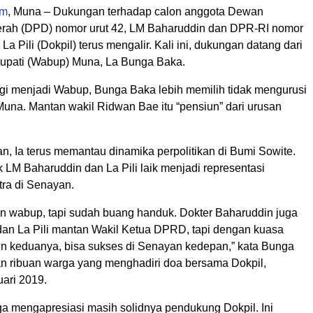
om
, Muna – Dukungan terhadap calon anggota Dewan
rah (DPD) nomor urut 42, LM Baharuddin dan DPR-RI nomor
La Pili (Dokpil) terus mengalir. Kali ini, dukungan datang dari
upati (Wabup) Muna, La Bunga Baka.
lagi menjadi Wabup, Bunga Baka lebih memilih tidak mengurusi
 Muna. Mantan wakil Ridwan Bae itu “pensiun” dari urusan
n, Ia terus memantau dinamika perpolitikan di Bumi Sowite.
k LM Baharuddin dan La Pili laik menjadi representasi
tra di Senayan.
an wabup, tapi sudah buang handuk. Dokter Baharuddin juga
dan La Pili mantan Wakil Ketua DPRD, tapi dengan kuasa
kin keduanya, bisa sukses di Senayan kedepan,” kata Bunga
n ribuan warga yang menghadiri doa bersama Dokpil,
uari 2019.
a mengapresiasi masih solidnya pendukung Dokpil. Ini