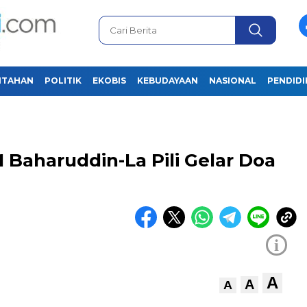
NTAHAN
POLITIK
EKOBIS
KEBUDAYAAN
NASIONAL
PENDID
Baharuddin-La Pili Gelar Doa
i
A
A
A