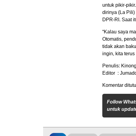
untuk pikir-pik
dirinya (La Pil
DPR-RI. Saat i
“Kalau saya maj
Otomatis, pend
tidak akan baku
ingin, kita te
Penulis: Kinon
Editor : Jumadd
Komentar ditutu
Follow What
untuk update