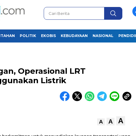
NTAHAN
POLITIK
EKOBIS
KEBUDAYAAN
NASIONAL
PENDID
an, Operasional LRT
gunakan Listrik
A
A
A