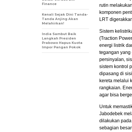
Finance
rutin melakukan
komponen penti
Kenali Sejak Dini Tanda-
Tanda Anjing Akan
LRT digerakkan
Melahirkan!
Sistem kelistri
India Sambut Baik
(Traction Powe
Langkah Presiden
Prabowo Hapus Kuota
energi listrik 
Impor Pangan Pokok
tegangan yang d
persinyalan, si
sistem kontrol 
dipasang di sis
kereta melalui
rangkaian. Ener
agar bisa berge
Untuk memastika
Jabodebek mela
dilakukan pada 
sebagian besar