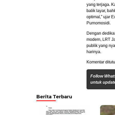
yang terjaga. K
balik layar, b
optimal,” ujar
Purnomosidi.
Dengan dedikas
modern, LRT Ja
publik yang ny
harinya.
Komentar ditutu
Follow What
untuk update
Berita Terbaru