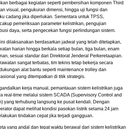
kan berbagai kegiatan seperti pembersihan komponen Third
an visual, pengukuran dimensi, hingga uji fungsi dan
ku cadang jika diperlukan. Sementara untuk TPSS,
akup pemeriksaan parameter kelistrikan, pengujian
ibusi daya, serta pengecekan fungsi perlindungan sistem.
ini dilaksanakan berdasarkan jadwal yang telah ditetapkan,
watan harian hingga berkala setiap bulan, tiga bulan, enam
nan, sesuai standar dari Direktorat Jenderal Perkeretaapian.
awatan sangat terbatas, tim teknis tetap bekerja secara
dukungan alat bantu seperti maintenance trolley dan
sional yang ditempatkan di titik strategis.
andalkan kerja manual, pemantauan sistem kelistrikan juga
ra real-time melalui sistem SCADA (Supervisory Control and
on) yang terhubung langsung ke pusat kendali. Dengan
operator dapat melihat kondisi pasokan listrik selama 24 jam
akukan tindakan cepat jika terjadi gangguan.
eta yang andal dan tepat waktu berawal dari sistem kelistrikan