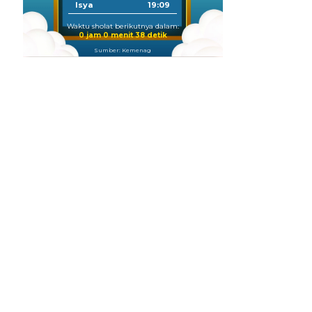
Isya
19:09
Waktu sholat berikutnya dalam:
0 jam 0 menit 37 detik
Sumber: Kemenag