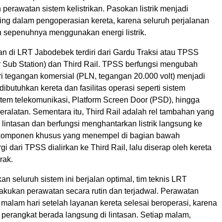
 perawatan sistem kelistrikan. Pasokan listrik menjadi
ng dalam pengoperasian kereta, karena seluruh perjalanan
 sepenuhnya menggunakan energi listrik.
kan di LRT Jabodebek terdiri dari Gardu Traksi atau TPSS
r Sub Station) dan Third Rail. TPSS berfungsi mengubah
dari tegangan komersial (PLN, tegangan 20.000 volt) menjadi
ibutuhkan kereta dan fasilitas operasi seperti sistem
stem telekomunikasi, Platform Screen Door (PSD), hingga
peralatan. Sementara itu, Third Rail adalah rel tambahan yang
i lintasan dan berfungsi menghantarkan listrik langsung ke
 komponen khusus yang menempel di bagian bawah
gi dari TPSS dialirkan ke Third Rail, lalu diserap oleh kereta
rak.
n seluruh sistem ini berjalan optimal, tim teknis LRT
kukan perawatan secara rutin dan terjadwal. Perawatan
malam hari setelah layanan kereta selesai beroperasi, karena
 perangkat berada langsung di lintasan. Setiap malam,