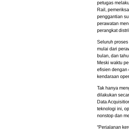
petugas melaku
Rail, pemeriksa
penggantian su
perawatan menc
perangkat distr
Seluruh proses 
mulai dari pera
bulan, dan tahu
Meski waktu per
efisien dengan 
kendaraan opera
Tak hanya meng
dilakukan seca
Data Acquisiti
teknologi ini, 
nonstop dan mel
“Perjalanan ker