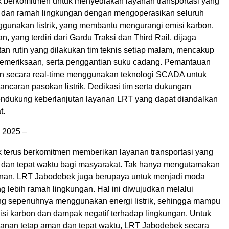
berkomitmen untuk menyediakan layanan transportasi yang
 dan ramah lingkungan dengan mengoperasikan seluruh
gunakan listrik, yang membantu mengurangi emisi karbon.
an, yang terdiri dari Gardu Traksi dan Third Rail, dijaga
an rutin yang dilakukan tim teknis setiap malam, mencakup
emeriksaan, serta penggantian suku cadang. Pemantauan
an secara real-time menggunakan teknologi SCADA untuk
ncaran pasokan listrik. Dedikasi tim serta dukungan
mendukung keberlanjutan layanan LRT yang dapat diandalkan
t.
l 2025 –
terus berkomitmen memberikan layanan transportasi yang
dan tepat waktu bagi masyarakat. Tak hanya mengutamakan
nan, LRT Jabodebek juga berupaya untuk menjadi moda
ng lebih ramah lingkungan. Hal ini diwujudkan melalui
ng sepenuhnya menggunakan energi listrik, sehingga mampu
si karbon dan dampak negatif terhadap lingkungan. Untuk
anan tetap aman dan tepat waktu, LRT Jabodebek secara