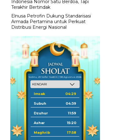
Indonesia Nomor Satu Berdoa, Tapi
Terakhir Bertindak
Elnusa Petrofin Dukung Standarisasi
Armada Pertamina untuk Perkuat
Distribusi Energi Nasional
Sabtu, 23 Safar 1448 H / 08 Agustus 2026
Imsak
04:29
Subuh
04:39
Dzuhur
11:59
Ashar
15:20
Maghrib
17:58