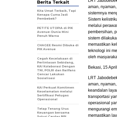
LRT Jabodebek 
Berita Terkait
aman, nyaman,
Kita Umat Terbaik, Tapi
sistemnya meng
Kenapa Cuma Jadi
Pembebek?
Sistem kelistrik
melalui perawat
PETITE UTOPIA di PIK
pembersihan, p
Avenue: Dunia Mini
Penuh Warna
sistem dilakuk
memastikan kela
CHAGEE Resmi Dibuka di
PIK Avenue
teknologi ini 
oleh masyaraka
Cegah Kecelakaan di
Perlintasan Sebidang,
KAI Kolaborasi Dengan
Bekasi, 15 Apri
TNI, POLRI dan Railfans
Gencar Lakukan
LRT Jabodebek 
Sosialisasi
aman, nyaman, 
KAI Perkuat Komitmen
keandalan laya
Keselamatan melalui
Sertifikasi Petugas
transportasi ya
Operasional
operasional ya
Tetap Tenang Urus
mengurangi emi
Keuangan bersama
memastikan lay
Solusi Cerdas BRI