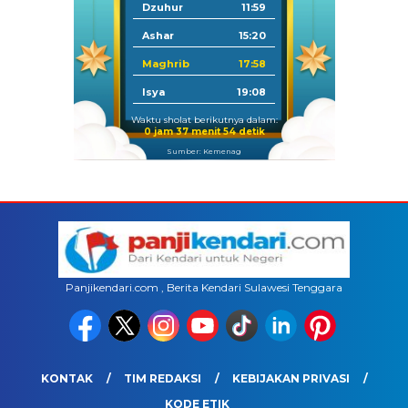
Dzuhur
11:59
Ashar
15:20
Maghrib
17:58
Isya
19:08
Waktu sholat berikutnya dalam:
0 jam 37 menit 53 detik
Sumber: Kemenag
Panjikendari.com , Berita Kendari Sulawesi Tenggara
KONTAK
TIM REDAKSI
KEBIJAKAN PRIVASI
KODE ETIK