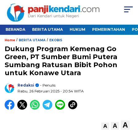
BERANDA
BERITA UTAMA
HUKUM
PEMERINTAHAN
PO
/
/
Home
BERITA UTAMA
EKOBIS
Dukung Program Kemenag Go
Green, PT Sumber Bumi Putera
Sumbang Ratusan Bibit Pohon
untuk Konawe Utara
Redaksi
- Penulis
Rabu, 26 Februari 2025
- 20:54 WITA
A
A
A