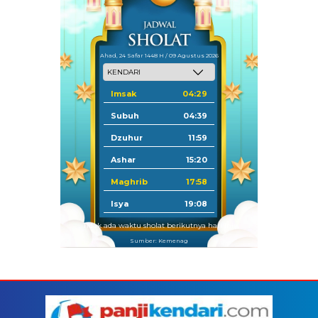
Ahad, 24 Safar 1448 H / 09 Agustus 2026
Imsak
04:29
Subuh
04:39
Dzuhur
11:59
Ashar
15:20
Maghrib
17:58
Isya
19:08
Tidak ada waktu sholat berikutnya hari ini.
Sumber: Kemenag