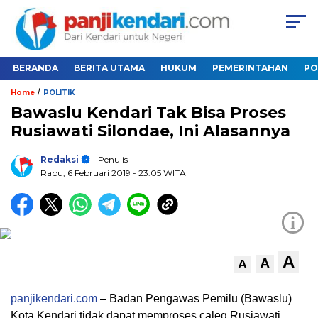
BERANDA
BERITA UTAMA
HUKUM
PEMERINTAHAN
PO
/
Home
POLITIK
Bawaslu Kendari Tak Bisa Proses
Rusiawati Silondae, Ini Alasannya
Redaksi
- Penulis
Rabu, 6 Februari 2019
- 23:05 WITA
i
A
A
A
panjikendari.com
– Badan Pengawas Pemilu (Bawaslu)
Kota Kendari tidak dapat memproses caleg Rusiawati