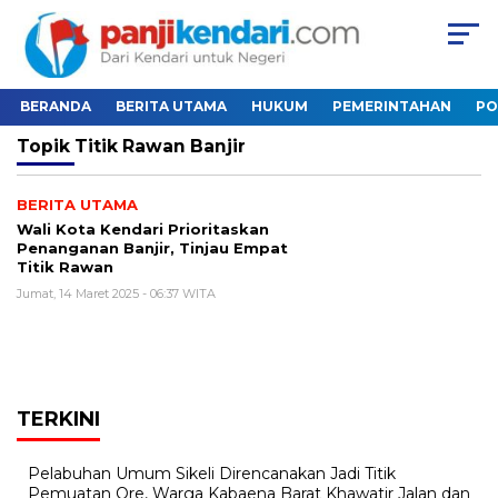
BERANDA
BERITA UTAMA
HUKUM
PEMERINTAHAN
PO
Topik
Titik Rawan Banjir
BERITA UTAMA
Wali Kota Kendari Prioritaskan
Penanganan Banjir, Tinjau Empat
Titik Rawan
Jumat, 14 Maret 2025 - 06:37 WITA
TERKINI
Pelabuhan Umum Sikeli Direncanakan Jadi Titik
Pemuatan Ore, Warga Kabaena Barat Khawatir Jalan dan