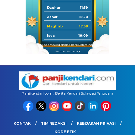
Dzuhur
11:59
Ashar
15:20
Maghrib
17:58
Isya
19:09
Tidak ada waktu sholat berikutnya hari ini.
Sumber: Kemenag
Panjikendari.com , Berita Kendari Sulawesi Tenggara
KONTAK
TIM REDAKSI
KEBIJAKAN PRIVASI
KODE ETIK