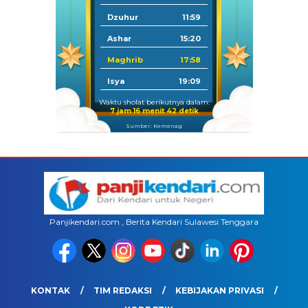
Dzuhur
11:59
Ashar
15:20
Maghrib
17:58
Isya
19:09
Waktu sholat berikutnya dalam:
7 jam 16 menit 42 detik
Sumber: Kemenag
Panjikendari.com , Berita Kendari Sulawesi Tenggara
KONTAK
TIM REDAKSI
KEBIJAKAN PRIVASI