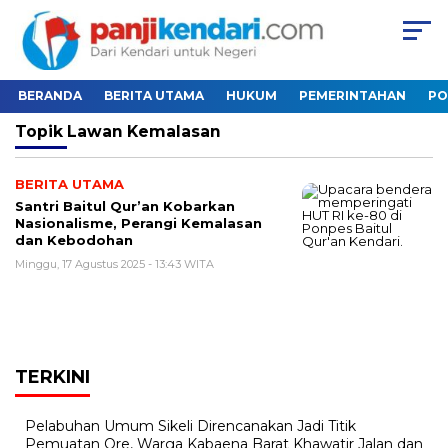
BERANDA
BERITA UTAMA
HUKUM
PEMERINTAHAN
PO
Topik
Lawan Kemalasan
BERITA UTAMA
Santri Baitul Qur’an Kobarkan
Nasionalisme, Perangi Kemalasan
dan Kebodohan
Minggu, 17 Agustus 2025 - 13:43 WITA
TERKINI
Pelabuhan Umum Sikeli Direncanakan Jadi Titik
Pemuatan Ore, Warga Kabaena Barat Khawatir Jalan dan