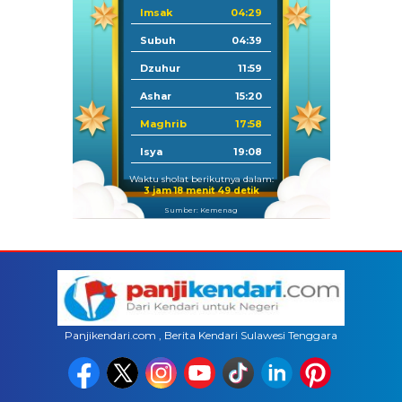
Imsak
04:29
Subuh
04:39
Dzuhur
11:59
Ashar
15:20
Maghrib
17:58
Isya
19:08
Waktu sholat berikutnya dalam:
3 jam 18 menit 49 detik
Sumber: Kemenag
Panjikendari.com , Berita Kendari Sulawesi Tenggara