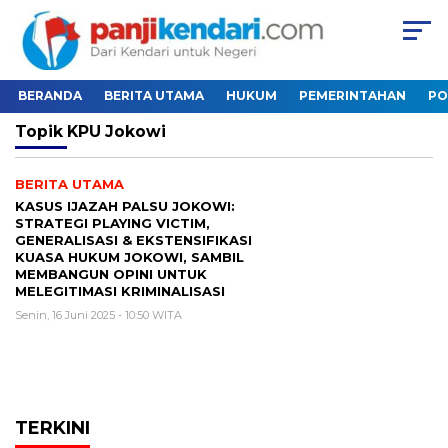
BERANDA
BERITA UTAMA
HUKUM
PEMERINTAHAN
PO
Topik
KPU Jokowi
BERITA UTAMA
KASUS IJAZAH PALSU JOKOWI:
STRATEGI PLAYING VICTIM,
GENERALISASI & EKSTENSIFIKASI
KUASA HUKUM JOKOWI, SAMBIL
MEMBANGUN OPINI UNTUK
MELEGITIMASI KRIMINALISASI
Senin, 16 Juni 2025 - 10:50 WITA
TERKINI