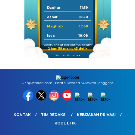
Dzuhur
11:59
Ashar
15:20
Maghrib
17:58
Isya
19:08
Waktu sholat berikutnya dalam:
2 jam 59 menit 45 detik
Sumber: Kemenag
Panjikendari.com , Berita Kendari Sulawesi Tenggara
KONTAK
TIM REDAKSI
KEBIJAKAN PRIVASI
KODE ETIK