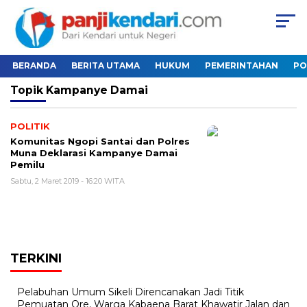
BERANDA
BERITA UTAMA
HUKUM
PEMERINTAHAN
PO
Topik
Kampanye Damai
POLITIK
Komunitas Ngopi Santai dan Polres
Muna Deklarasi Kampanye Damai
Pemilu
Sabtu, 2 Maret 2019 - 16:20 WITA
TERKINI
Pelabuhan Umum Sikeli Direncanakan Jadi Titik
Pemuatan Ore, Warga Kabaena Barat Khawatir Jalan dan