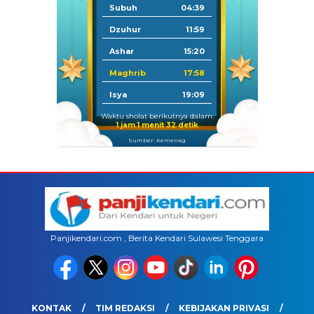
Subuh
04:39
Dzuhur
11:59
Ashar
15:20
Maghrib
17:58
Isya
19:09
Waktu sholat berikutnya dalam:
1 jam 1 menit 32 detik
Sumber: Kemenag
Panjikendari.com , Berita Kendari Sulawesi Tenggara
KONTAK
TIM REDAKSI
KEBIJAKAN PRIVASI