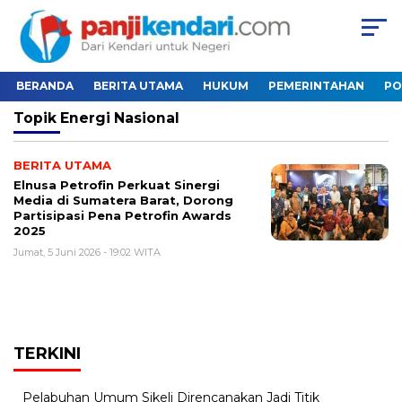
BERANDA
BERITA UTAMA
HUKUM
PEMERINTAHAN
PO
Topik
Energi Nasional
BERITA UTAMA
Elnusa Petrofin Perkuat Sinergi
Media di Sumatera Barat, Dorong
Partisipasi Pena Petrofin Awards
2025
Jumat, 5 Juni 2026 - 19:02 WITA
TERKINI
Pelabuhan Umum Sikeli Direncanakan Jadi Titik