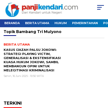
BERANDA
BERITA UTAMA
HUKUM
PEMERINTAHAN
PO
Topik
Bambang Tri Mulyono
BERITA UTAMA
KASUS IJAZAH PALSU JOKOWI:
STRATEGI PLAYING VICTIM,
GENERALISASI & EKSTENSIFIKASI
KUASA HUKUM JOKOWI, SAMBIL
MEMBANGUN OPINI UNTUK
MELEGITIMASI KRIMINALISASI
Senin, 16 Juni 2025 - 10:50 WITA
TERKINI