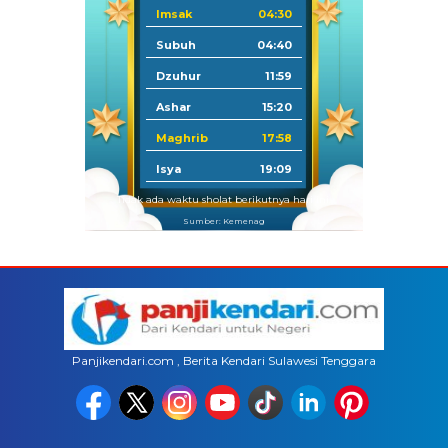
Imsak
04:30
Subuh
04:40
Dzuhur
11:59
Ashar
15:20
Maghrib
17:58
Isya
19:09
Tidak ada waktu sholat berikutnya hari ini.
Sumber: Kemenag
Panjikendari.com , Berita Kendari Sulawesi Tenggara