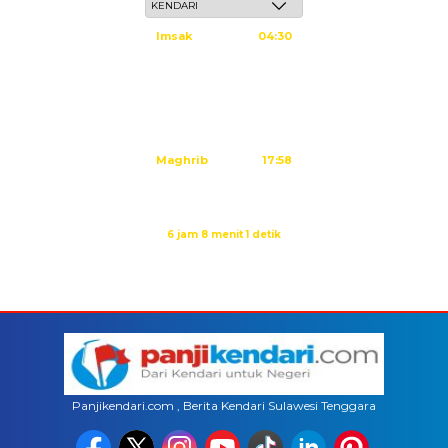
Imsak
04:30
Subuh
04:40
Dzuhur
11:59
Ashar
15:20
Maghrib
17:58
Isya
19:09
Waktu sholat berikutnya dalam:
6 jam 8 menit 1 detik
Sumber: Kemenag
Panjikendari.com , Berita Kendari Sulawesi Tenggara