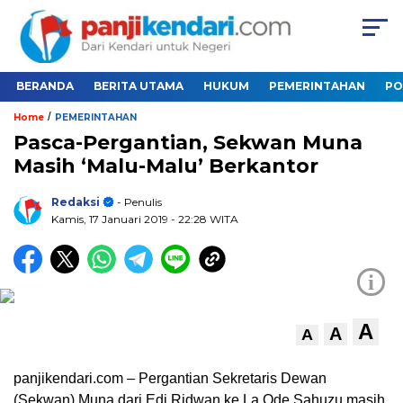
BERANDA
BERITA UTAMA
HUKUM
PEMERINTAHAN
PO
/
Home
PEMERINTAHAN
Pasca-Pergantian, Sekwan Muna
Masih ‘Malu-Malu’ Berkantor
Redaksi
- Penulis
Kamis, 17 Januari 2019
- 22:28 WITA
i
A
A
A
panjikendari.com – Pergantian Sekretaris Dewan
(Sekwan) Muna dari Edi Ridwan ke La Ode Sahuzu masih