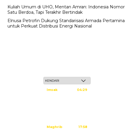
Kuliah Umum di UHO, Mentan Amran: Indonesia Nomor
Satu Berdoa, Tapi Terakhir Bertindak
Elnusa Petrofin Dukung Standarisasi Armada Pertamina
untuk Perkuat Distribusi Energi Nasional
Ahad, 24 Safar 1448 H / 09 Agustus 2026
Imsak
04:29
Subuh
04:39
Dzuhur
11:59
Ashar
15:20
Maghrib
17:58