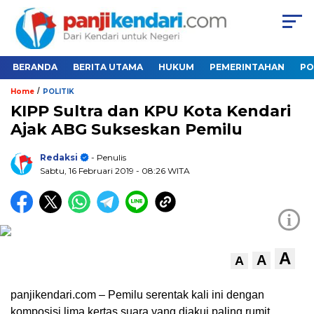
BERANDA
BERITA UTAMA
HUKUM
PEMERINTAHAN
PO
/
Home
POLITIK
KIPP Sultra dan KPU Kota Kendari
Ajak ABG Sukseskan Pemilu
Redaksi
- Penulis
Sabtu, 16 Februari 2019
- 08:26 WITA
i
A
A
A
panjikendari.com – Pemilu serentak kali ini dengan
komposisi lima kertas suara yang diakui paling rumit