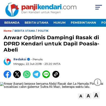
BERANDA
BERITA UTAMA
HUKUM
PEMERINTAHAN
PO
/
/
Home
BERITA UTAMA
POLITIK
Anwar Optimis Dampingi Rasak di
DPRD Kendari untuk Dapil Poasia-
Abeli
Redaksi
- Penulis
Minggu, 22 Juli 2018
- 23:20 WITA
i
A
A
A