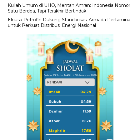
Kuliah Umum di UHO, Mentan Amran: Indonesia Nomor
Satu Berdoa, Tapi Terakhir Bertindak
Elnusa Petrofin Dukung Standarisasi Armada Pertamina
untuk Perkuat Distribusi Energi Nasional
Sabtu, 23 Safar 1448 H / 08 Agustus 2026
Imsak
04:29
Subuh
04:39
Dzuhur
11:59
Ashar
15:20
Maghrib
17:58